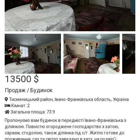
Next
13500 $
Продаж / Будинок
Тисменицький район, Івано-Франківська область, Україна
Кімнат: 2
Загальна площа: 73.9
Пропонуємо вам будинок в передмісті Івано-Франківська з
ділянкою. Повністю огороджене господарство з хатою,
сараєм, стодолою, також ділянка під с/г. Житло готове до
проживання, газ та світло заведено в хату, на подвір'ї