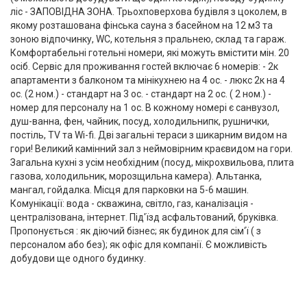
ліс - ЗАПОВІДНА ЗОНА. Трьохповерхова будівля з цоколем, в
якому розташована фінська сауна з басейном на 12 м3 та
зоною відпочинку, WC, котельня з пральнею, склад та гараж.
Комфортабельні готельні номери, які можуть вмістити мін. 20
осіб. Сервіс для проживання гостей включає 6 номерів: - 2к
апартаменти з балконом та мінікухнею на 4 ос. - люкс 2к на 4
ос. (2 ном.) - стандарт на 3 ос. - стандарт на 2 ос. ( 2 ном.) -
номер для персоналу на 1 ос. В кожному номері є санвузол,
душ-ванна, фен, чайник, посуд, холодильнипк, рушнички,
постіль, TV та Wi-fi. Дві загальні тераси з шикарним видом на
гори! Великий камінний зал з неймовірним краєвидом на гори.
Загальна кухні з усім необхідним (посуд, мікрохвильова, плита
газова, холодильник, морозщильна камера). Альтанка,
мангал, гойдалка. Місця для парковки на 5-6 машин.
Комунікації: вода - скважина, світло, газ, каналізація -
централізована, інтернет. Під'їзд асфальтований, бруківка.
Пропонується : як діючий бізнес; як будинок для сім‘ї ( з
персоналом або без); як офіс для компанії. Є можливість
добудови ще одного будинку.