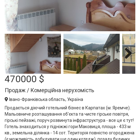
Next
470000 $
Продаж / Комерційна нерухомість
Івано-Франківська область, Україна
Продається діючий готельний бізнес в Карпатах (м. Яремче).
Мальовниче розташування об'єкта та чисте гірське повітря,
гірські пейзажі, поруч розвинута інфраструктура - все це є тут!
Готель знаходиться у підніжжі гори Маковиця, площа - 433 м
кв., земельна ділянка - 14 сот. Територія повністю огороджена
(є можливість добудувати ще один котедж), позаду будинку