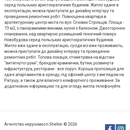
серед польських аристократичних будинків. Житло здане в
експлуатацію, можна приступати до дизайну інтер'єру та
проведення ремонтних робіт. Повноцінна квартира в
архітектурному центрі міста по вул. Січових Стрільців. Площа -
73 м2, з панорамними вікнами, кухня з балконом. Двостороннє
планування, над квартирою розміщений технічний поверх.
Новобудова серед польських аристократичних будинків.
Житло вже здане в експлуатацію, сусіди всі вже проживають,
можна приступати до дизайну інтерєру та проведення
ремонтних робіт. Топова локація, стометрівка на відстані
"витягнутої руки", брендові крамнички, бутіки, розвинута
інфрастуктура, ресторани - все поруч. Хороша пропозиція для
здачі апартаментів в оренду, під офісний центр з виглядом на
Ратушу, а також для власного комфортного проживання. За
додатковою інформацією та для огляду житла телефонуйте.
Агентство нерухомості Shelter © 2026