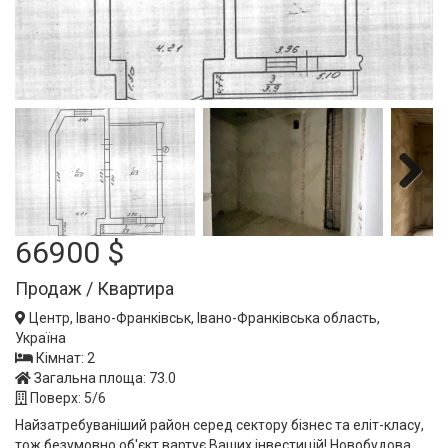
Next
66900 $
Продаж / Квартира
Центр, Івано-Франківськ, Івано-Франківська область,
Україна
Кімнат: 2
Загальна площа: 73.0
Поверх: 5/6
Найзатребуваніший район серед сектору бізнес та еліт-класу,
тож безумовно об'єкт вартує Ваших інвестицій! Новобудова