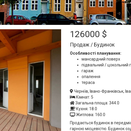
126000 $
Продаж / Будинок
Особливості планування:
мансардний поверх
підвальний / цокольний 
гараж
опалення
тераса
Черніїв, Івано-Франківськ, Ів
Кімнат: 5
Загальна площа: 344.0
Кухня: 18.0
Житлова: 160.0
Продається будинок в передміс
гарною місцевістю. Будинок оз