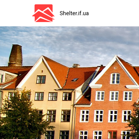
Перейти
до
Shelter.if.ua
основного
вмісту